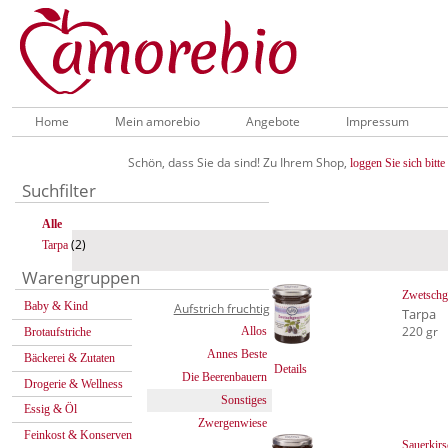
Home
Mein amorebio
Angebote
Impressum
Schön, dass Sie da sind! Zu Ihrem Shop,
loggen Sie sich bitte 
Suchfilter
Alle
(2)
Tarpa
Warengruppen
Zwetsch
Baby & Kind
Aufstrich fruchtig
Tarpa
220 gr
Allos
Brotaufstriche
Annes Beste
Bäckerei & Zutaten
Details
Die Beerenbauern
Drogerie & Wellness
Sonstiges
Essig & Öl
Zwergenwiese
Feinkost & Konserven
Sauerkir