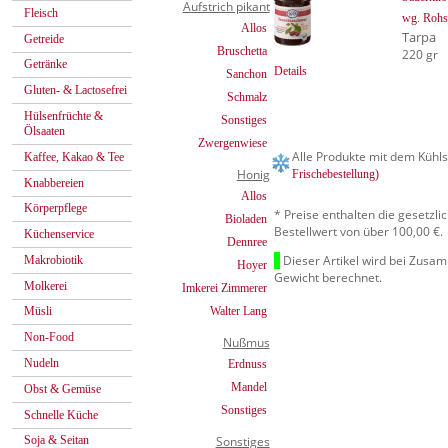
Aufstrich pikant
Fleisch
wg. Rohst
Allos
Tarpa
Getreide
Bruschetta
220 gr
Getränke
Details
Sanchon
Gluten- & Lactosefrei
Schmalz
Hülsenfrüchte &
Sonstiges
Ölsaaten
Zwergenwiese
Alle Produkte mit dem Kühls
Kaffee, Kakao & Tee
Honig
Frischebestellung)
Knabbereien
Allos
Körperpflege
* Preise enthalten die gesetzl
Bioladen
Bestellwert von über 100,00 €.
Küchenservice
Dennree
Dieser Artikel wird bei Zusa
Makrobiotik
Hoyer
Gewicht berechnet.
Molkerei
Imkerei Zimmerer
Walter Lang
Müsli
Non-Food
Nußmus
Nudeln
Erdnuss
Mandel
Obst & Gemüse
Sonstiges
Schnelle Küche
Sonstiges
Soja & Seitan