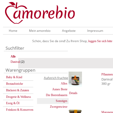
Home
Mein amorebio
Angebote
Impressum
Schön, dass Sie da sind! Zu Ihrem Shop,
loggen Sie sich bitte 
Suchfilter
Alle
(2)
Danival
Warengruppen
Pflaume
Baby & Kind
Aufstrich fruchtig
Danival
380 gr
Allos
Brotaufstriche
Annes Beste
Bäckerei & Zutaten
Details
Die Beerenbauern
Drogerie & Wellness
Sonstiges
Essig & Öl
Zwergenwiese
Feinkost & Konserven
Maronenp