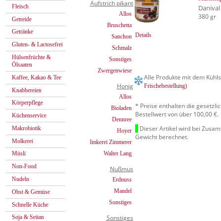
Aufstrich pikant
Fleisch
Danival
Allos
380 gr
Getreide
Bruschetta
Getränke
Details
Sanchon
Gluten- & Lactosefrei
Schmalz
Hülsenfrüchte &
Sonstiges
Ölsaaten
Zwergenwiese
Alle Produkte mit dem Kühls
Kaffee, Kakao & Tee
Honig
Frischebestellung)
Knabbereien
Allos
Körperpflege
* Preise enthalten die gesetzl
Bioladen
Bestellwert von über 100,00 €.
Küchenservice
Dennree
Dieser Artikel wird bei Zusa
Makrobiotik
Hoyer
Gewicht berechnet.
Molkerei
Imkerei Zimmerer
Walter Lang
Müsli
Non-Food
Nußmus
Nudeln
Erdnuss
Mandel
Obst & Gemüse
Sonstiges
Schnelle Küche
Sonstiges
Soja & Seitan