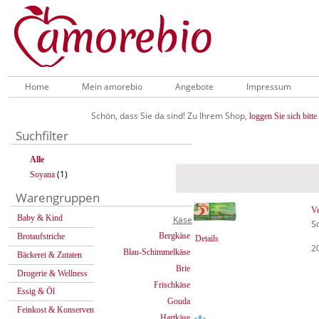
Home
Mein amorebio
Angebote
Impressum
Schön, dass Sie da sind! Zu Ihrem Shop,
loggen Sie sich bitte 
Suchfilter
Alle
(1)
Soyana
Warengruppen
Ve
Baby & Kind
Käse
S
Bergkäse
Brotaufstriche
Details
2
Blau-Schimmelkäse
Bäckerei & Zutaten
Brie
Drogerie & Wellness
Frischkäse
Essig & Öl
Gouda
Feinkost & Konserven
Hartkäse