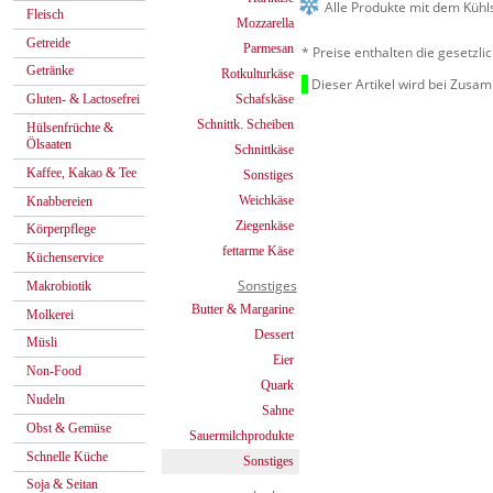
Alle Produkte mit dem Kühl
Fleisch
Mozzarella
Getreide
Parmesan
* Preise enthalten die gesetzl
Getränke
Rotkulturkäse
Dieser Artikel wird bei Zusa
Schafskäse
Gluten- & Lactosefrei
Schnittk. Scheiben
Hülsenfrüchte &
Ölsaaten
Schnittkäse
Kaffee, Kakao & Tee
Sonstiges
Weichkäse
Knabbereien
Ziegenkäse
Körperpflege
fettarme Käse
Küchenservice
Sonstiges
Makrobiotik
Butter & Margarine
Molkerei
Dessert
Müsli
Eier
Non-Food
Quark
Nudeln
Sahne
Obst & Gemüse
Sauermilchprodukte
Schnelle Küche
Sonstiges
Soja & Seitan