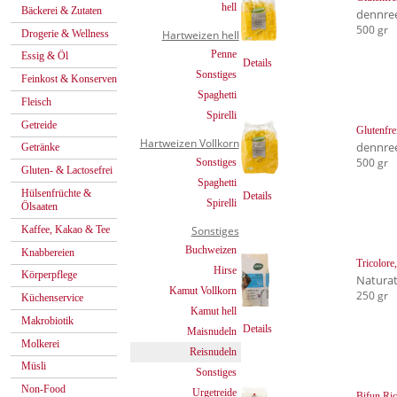
hell
Bäckerei & Zutaten
dennre
500 gr
Drogerie & Wellness
Hartweizen hell
Penne
Essig & Öl
Details
Sonstiges
Feinkost & Konserven
Spaghetti
Fleisch
Spirelli
Getreide
Glutenfre
Hartweizen Vollkorn
dennre
Getränke
500 gr
Sonstiges
Gluten- & Lactosefrei
Spaghetti
Hülsenfrüchte &
Details
Spirelli
Ölsaaten
Kaffee, Kakao & Tee
Sonstiges
Buchweizen
Knabbereien
Tricolore,
Hirse
Körperpflege
Natura
Kamut Vollkorn
250 gr
Küchenservice
Kamut hell
Makrobiotik
Details
Maisnudeln
Molkerei
Reisnudeln
Müsli
Sonstiges
Non-Food
Urgetreide
Bifun Ri