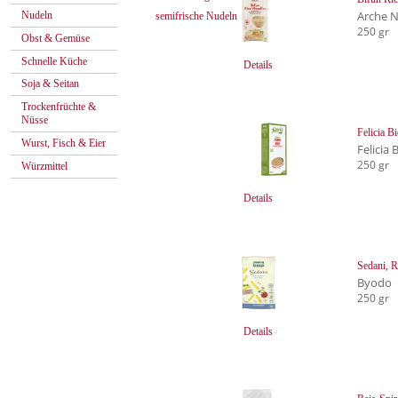
Arche 
Nudeln
semifrische Nudeln
250 gr
Obst & Gemüse
Schnelle Küche
Details
Soja & Seitan
Trockenfrüchte &
Nüsse
Felicia B
Wurst, Fisch & Eier
Felicia 
250 gr
Würzmittel
Details
Sedani, R
Byodo
250 gr
Details