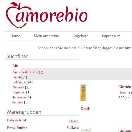
Home
Mein amorebio
Angebote
Impressum
Schön, dass Sie da sind! Zu Ihrem Shop,
loggen Sie sich bitte 
Suchfilter
Alle
(2)
Arche Naturküche
(1)
Byodo
(4)
Felicia Bio
(2)
Glutenfre
Naturata
(1)
dennre
Rapunzel
(1)
Terrasana
500 gr
(3)
dennree
Details
Warengruppen
Baby & Kind
Dinkel
Vollkorn
Brotaufstriche
Glutenfre