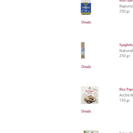
Reis-Spire
Rapunz
250 gr
Details
Spaghetti
Natura
250 gr
Details
Rice Pape
Arche 
150 gr
Details