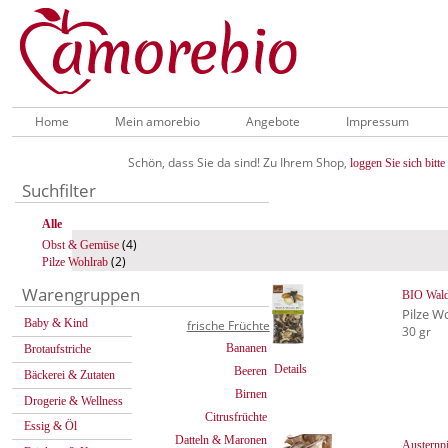
Home
Mein amorebio
Angebote
Impressum
Schön, dass Sie da sind! Zu Ihrem Shop,
loggen Sie sich bitte 
Suchfilter
Alle
(4)
Obst & Gemüse
(2)
Pilze Wohlrab
Warengruppen
BIO Wald
Pilze W
Baby & Kind
frische Früchte
30 gr
Bananen
Brotaufstriche
Details
Beeren
Bäckerei & Zutaten
Birnen
Drogerie & Wellness
Citrusfrüchte
Essig & Öl
Datteln & Maronen
Austernpi