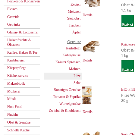
Feinkost & Konserven
Obst &
Exoten
Fleisch
1,5 kg
Melonen
Details
Getreide
Steinobst
Getränke
Trauben
Äpfel
Gluten- & Lactosefrei
Hülsenfrüchte &
Gemüse
Kräuterse
Ölsaaten
Kartoffeln
Obst &
Kaffee, Kakao & Tee
1 kg
Kohlgemüse
Knabbereien
Details
Kräuter Sprossen
Körperpflege
Möhren
Küchenservice
Pilze
Salat
Makrobiotik
BIO Pfiff
Sonstiges Gemüse
Molkerei
Pilze W
Tomaten & Paprika
Müsli
20 gr
Wurzelgemüse
Non-Food
Zwiebel & Knoblauch
Details
Nudeln
Obst & Gemüse
Schnelle Küche
Stein-Ch