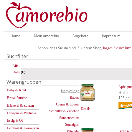
Home
Mein amorebio
Angebote
Impressum
Schön, dass Sie da sind! Zu Ihrem Shop,
loggen Sie sich bitte 
Suchfilter
Alle
(6)
Holle
Warengruppen
Apfel pur
Baby & Kind
Babypflege
Holle
125 gr
Baden
Brotaufstriche
Creme & Lotion
Bäckerei & Zutaten
Details
Schnuller & Zubehör
Drogerie & Wellness
Sonnenschutz
Essig & Öl
Sonstiges
Feinkost & Konserven
Birne pur
Windeln