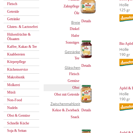
Fleisch
Holle
Zahnpflege
125 gr
Getreide
Öle
Getränke
Details
Breie
Gluten- & Lactosefrei
Dinkel
Hülsenfrüchte &
Hafer
Ölsaaten
Sonstiges
Bio Apfe
Kaffee, Kakao & Tee
Holle
Getränke
190 gr
Knabbereien
Tee
Körperpflege
Details
Gläschen
Küchenservice
Fleisch
Makrobiotik
Gemüse
Molkerei
Obst
Apfel & 
Müsli
Holle
Obst mit Getreide
190 gr
Non-Food
Zwischenmahlzeit
Nudeln
Details
Kekse & Zwieback
Obst & Gemüse
Snack
Schnelle Küche
Soja & Seitan
Apfel & B