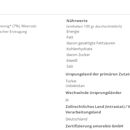
Nährwerte
nessig* (7%), Meersalz
(enthalten 100 gr durchschnittlich)
Energie
gischer Erzeugung
Fett
davon gesättigte Fettsäuren
Kohlenhydrate
davon Zucker
Eiweiß
Salz
Urspungsland der primären Zuta
Türkei
Usbekistan
Wechselnde Ursprungsländer
Ja
Zollrechtliches Land (intrastat) /
Verarbeitungsland
Deutschland
Zertifizierung amorebio GmbH