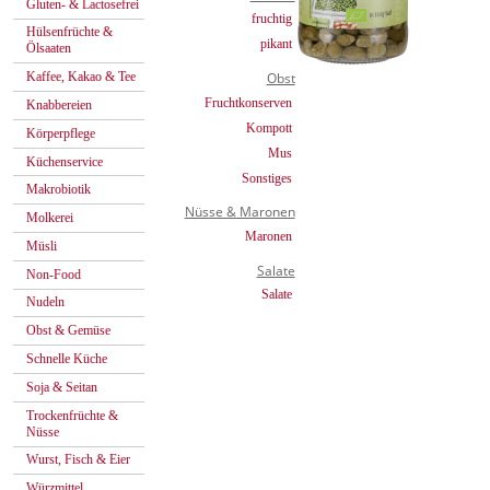
Gluten- & Lactosefrei
fruchtig
Hülsenfrüchte &
pikant
Ölsaaten
Kaffee, Kakao & Tee
Obst
Fruchtkonserven
Knabbereien
Kompott
Körperpflege
Mus
Küchenservice
Sonstiges
Makrobiotik
Nüsse & Maronen
Molkerei
Maronen
Müsli
Salate
Non-Food
Salate
Nudeln
Obst & Gemüse
Schnelle Küche
Soja & Seitan
Trockenfrüchte &
Nüsse
Wurst, Fisch & Eier
Würzmittel