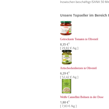
Inzwischen beschäftigt ISANA 50 Mit
Unsere Topseller im Bereich
Getrocknete Tomaten in Olivenöl
1
8,35 €
[ 29,82 € /kg ]
Artischockenherzen in Olivenöl
1
6,29 €
[ 52,42 € /kg ]
Weiße Cannellini Bohnen in der Dose
1
1,88 €
[ 7,83 € /kg ]