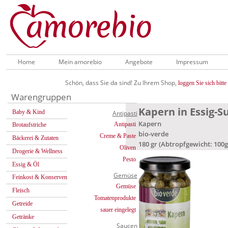
Home
Mein amorebio
Angebote
Impressum
Schön, dass Sie da sind! Zu Ihrem Shop,
loggen Sie sich bitte 
Warengruppen
Kapern in Essig-S
Baby & Kind
Antipasti
Kapern
Antipasti
Brotaufstriche
bio-verde
Creme & Paste
Bäckerei & Zutaten
180 gr (Abtropfgewicht: 100g
Oliven
Drogerie & Wellness
Pesto
Essig & Öl
Gemüse
Feinkost & Konserven
Gemüse
Fleisch
Tomatenprodukte
Getreide
sauer eingelegt
Getränke
Saucen