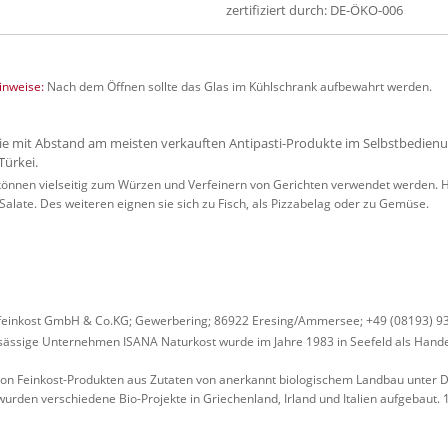
zertifiziert durch: DE-ÖKO-006
nweise:
Nach dem Öffnen sollte das Glas im Kühlschrank aufbewahrt werden.
die mit Abstand am meisten verkauften Antipasti-Produkte im Selbstbedienu
Türkei.
önnen vielseitig zum Würzen und Verfeinern von Gerichten verwendet werden. H
Salate. Des weiteren eignen sie sich zu Fisch, als Pizzabelag oder zu Gemüse.
feinkost GmbH & Co.KG; Gewerbering; 86922 Eresing/Ammersee; +49 (08193) 9
ässige Unternehmen ISANA Naturkost wurde im Jahre 1983 in Seefeld als Hande
von Feinkost-Produkten aus Zutaten von anerkannt biologischem Landbau unter
n wurden verschiedene Bio-Projekte in Griechenland, Irland und Italien aufgeba