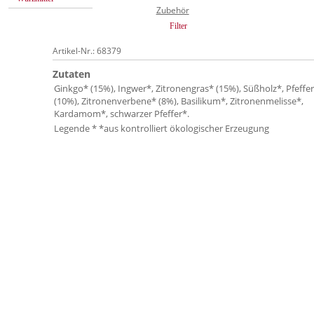
Zubehör
Filter
Artikel-Nr.: 68379
Zutaten
Ginkgo* (15%), Ingwer*, Zitronengras* (15%), Süßholz*, Pfeff
(10%), Zitronenverbene* (8%), Basilikum*, Zitronenmelisse*,
Kardamom*, schwarzer Pfeffer*.
Legende * *aus kontrolliert ökologischer Erzeugung