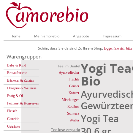
Home
Mein amorebio
Angebote
Impressum
Schön, dass Sie da sind! Zu Ihrem Shop,
loggen Sie sich bitte 
Warengruppen
Yogi Tea
Baby & Kind
Tee im Beutel
Ayurvedischer
Brotaufstriche
Bio
Früchte
Bäckerei & Zutaten
Grüner
Drogerie & Wellness
Ayurvedisc
Kräuter
Essig & Öl
Mischungen
Gewürztee
Feinkost & Konserven
Rooibos
Fleisch
Schwarz
Yogi Tea
Getreide
Weißer
Getränke
30,6 gr
Tee lose verpackt