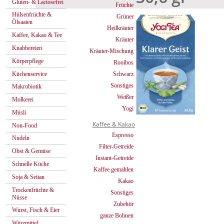
Gluten- & Lactosefrei
Früchte
Hülsenfrüchte &
Grüner
Ölsaaten
Heilkräuter
Kaffee, Kakao & Tee
Kräuter
Knabbereien
Kräuter-Mischung
Körperpflege
Rooibos
Küchenservice
Schwarz
Sonstiges
Makrobiotik
Weißer
Molkerei
Yogi
Müsli
Kaffee & Kakao
Non-Food
Espresso
Nudeln
Filter-Getreide
Obst & Gemüse
Instant-Getreide
Schnelle Küche
Kaffee gemahlen
Soja & Seitan
Kakao
Trockenfrüchte &
Sonstiges
Nüsse
Zubehör
Wurst, Fisch & Eier
ganze Bohnen
Würzmittel