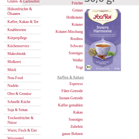
Gluten- & Lactosefrei
Früchte
Hülsenfrüchte &
Grüner
Ölsaaten
Heilkräuter
Kaffee, Kakao & Tee
Kräuter
Knabbereien
Kräuter-Mischung
Körperpflege
Rooibos
Küchenservice
Schwarz
Sonstiges
Makrobiotik
Weißer
Molkerei
Yogi
Müsli
Kaffee & Kakao
Non-Food
Espresso
Nudeln
Filter-Getreide
Obst & Gemüse
Instant-Getreide
Schnelle Küche
Kaffee gemahlen
Soja & Seitan
Kakao
Trockenfrüchte &
Sonstiges
Nüsse
Zubehör
Wurst, Fisch & Eier
ganze Bohnen
Würzmittel