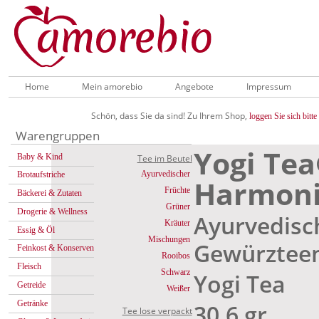
Home
Mein amorebio
Angebote
Impressum
Schön, dass Sie da sind! Zu Ihrem Shop,
loggen Sie sich bitte 
Warengruppen
Yogi Tea
Baby & Kind
Tee im Beutel
Ayurvedischer
Brotaufstriche
Harmoni
Früchte
Bäckerei & Zutaten
Grüner
Drogerie & Wellness
Ayurvedisc
Kräuter
Essig & Öl
Mischungen
Gewürztee
Feinkost & Konserven
Rooibos
Fleisch
Schwarz
Yogi Tea
Getreide
Weißer
Getränke
30,6 gr
Tee lose verpackt