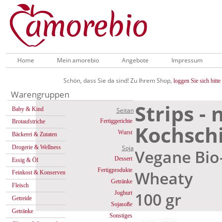
Home
Mein amorebio
Angebote
Impressum
Schön, dass Sie da sind! Zu Ihrem Shop,
loggen Sie sich bitte 
Warengruppen
Strips - 
Baby & Kind
Seitan
Fertiggerichte
Brotaufstriche
Kochsch
Wurst
Bäckerei & Zutaten
Drogerie & Wellness
Soja
Vegane Bio-
Dessert
Essig & Öl
Fertigprodukte
Wheaty
Feinkost & Konserven
Getränke
Fleisch
100 gr
Joghurt
Getreide
Sojasoße
Getränke
Sonstiges