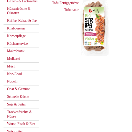
Gluten- & Lactosefrei
Tofu Fertiggerichte
Hülsenfrüchte &
Tofu natur
Ölsaaten
Kaffee, Kakao & Tee
Knabbereien
Körperpflege
Küchenservice
Makrobiotik
Molkerei
Müsli
Non-Food
Nudeln
Obst & Gemüse
Schnelle Küche
Soja & Seitan
Trockenfrüchte &
Nüsse
Wurst, Fisch & Eier
Würzmittel