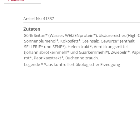
Artikel-Nr.: 41337
Zutaten
86 % Seitan* (Wasser, WEIZENprotein*), ölsäurereiches (High-O
Sonnenblumenöl*, Kokosfett*, Steinsalz, Gewürze* (enthält
SELLERIE* und SENF*), Hefeextrakt*, Verdickungsmittel
(Johannisbrotkernmehl* und Guarkernmehl*), Zwiebeln*, Papr
rot*, Paprikaextrakt*, Buchenholzrauch.
Legende * *aus kontrolliert ökologischer Erzeugung