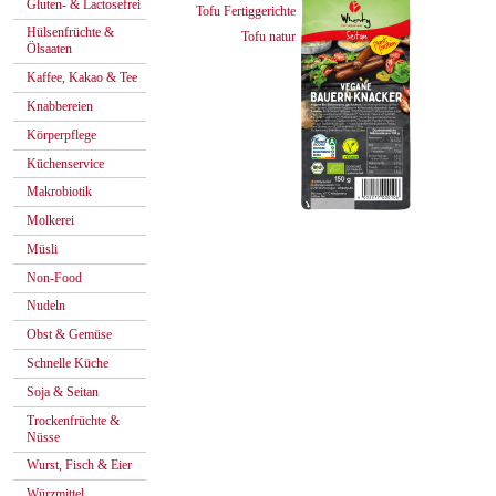
Gluten- & Lactosefrei
Tofu Fertiggerichte
Hülsenfrüchte &
Tofu natur
Ölsaaten
Kaffee, Kakao & Tee
Knabbereien
Körperpflege
Küchenservice
Makrobiotik
Molkerei
Müsli
Non-Food
Nudeln
Obst & Gemüse
Schnelle Küche
Soja & Seitan
Trockenfrüchte &
Nüsse
Wurst, Fisch & Eier
Würzmittel