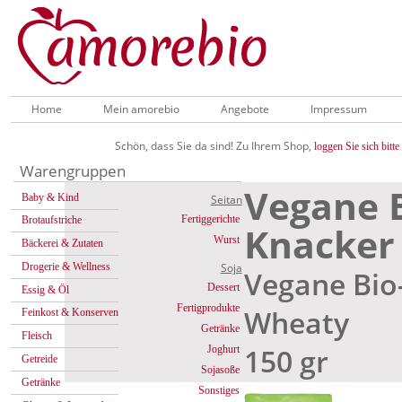
Home
Mein amorebio
Angebote
Impressum
Schön, dass Sie da sind! Zu Ihrem Shop,
loggen Sie sich bitte 
Warengruppen
Vegane 
Baby & Kind
Seitan
Fertiggerichte
Brotaufstriche
Knacker
Wurst
Bäckerei & Zutaten
Drogerie & Wellness
Soja
Vegane Bio
Dessert
Essig & Öl
Fertigprodukte
Wheaty
Feinkost & Konserven
Getränke
Fleisch
150 gr
Joghurt
Getreide
Sojasoße
Getränke
Sonstiges