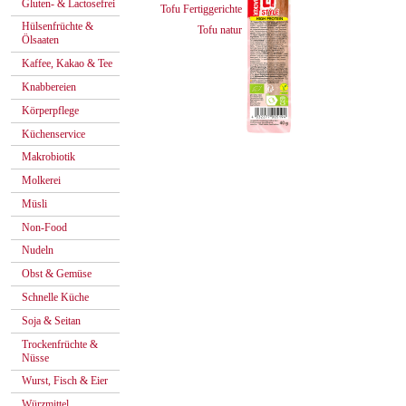
Gluten- & Lactosefrei
Tofu Fertiggerichte
Hülsenfrüchte &
Tofu natur
Ölsaaten
Kaffee, Kakao & Tee
Knabbereien
Körperpflege
Küchenservice
Makrobiotik
Molkerei
Müsli
Non-Food
Nudeln
Obst & Gemüse
Schnelle Küche
Soja & Seitan
Trockenfrüchte &
Nüsse
Wurst, Fisch & Eier
Würzmittel