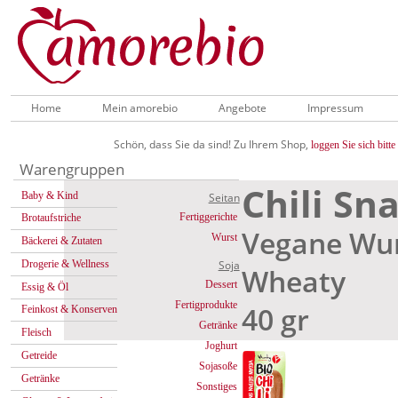
Home
Mein amorebio
Angebote
Impressum
Schön, dass Sie da sind! Zu Ihrem Shop,
loggen Sie sich bitte 
Warengruppen
Chili Sn
Baby & Kind
Seitan
Fertiggerichte
Brotaufstriche
Vegane Wur
Wurst
Bäckerei & Zutaten
Drogerie & Wellness
Soja
Wheaty
Dessert
Essig & Öl
Fertigprodukte
40 gr
Feinkost & Konserven
Getränke
Fleisch
Joghurt
Getreide
Sojasoße
Getränke
Sonstiges