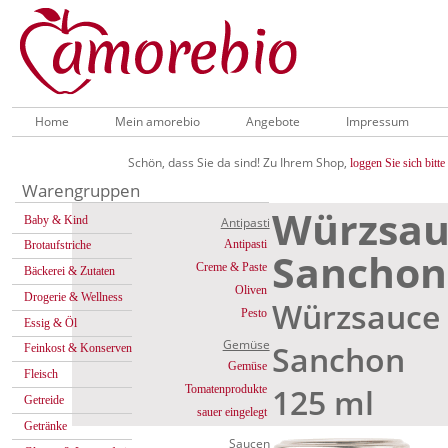
Home
Mein amorebio
Angebote
Impressum
Schön, dass Sie da sind! Zu Ihrem Shop,
loggen Sie sich bitte 
Warengruppen
Würzsau
Baby & Kind
Antipasti
Antipasti
Brotaufstriche
Sanchon
Creme & Paste
Bäckerei & Zutaten
Oliven
Drogerie & Wellness
Würzsauce 
Pesto
Essig & Öl
Gemüse
Sanchon
Feinkost & Konserven
Gemüse
Fleisch
125 ml
Tomatenprodukte
Getreide
sauer eingelegt
Getränke
Saucen