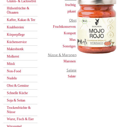
Gluten- & Lactosefrei
fruchtig
Hülsenfrüchte &
pikant
Ölsaaten
Kaffee, Kakao & Tee
Obst
Fruchtkonserven
Knabbereien
Kompott
Körperpflege
Mus
Küchenservice
Sonstiges
Makrobiotik
Nüsse & Maronen
Molkerei
Maronen
Müsli
Salate
Non-Food
Salate
Nudeln
Obst & Gemüse
Schnelle Küche
Soja & Seitan
Trockenfrüchte &
Nüsse
Wurst, Fisch & Eier
Würzmittel