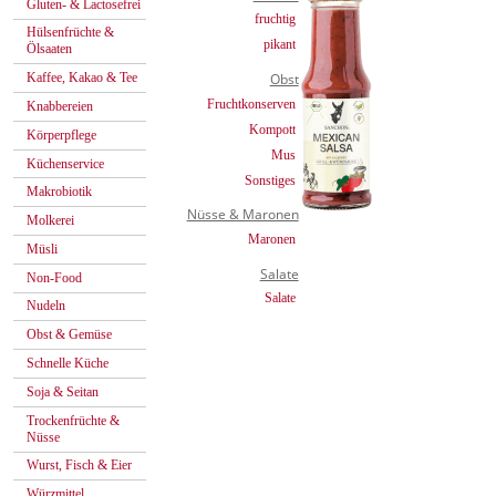
Gluten- & Lactosefrei
fruchtig
Hülsenfrüchte &
pikant
Ölsaaten
Kaffee, Kakao & Tee
Obst
Fruchtkonserven
Knabbereien
Kompott
Körperpflege
Mus
Küchenservice
Sonstiges
Makrobiotik
Nüsse & Maronen
Molkerei
Maronen
Müsli
Salate
Non-Food
Salate
Nudeln
Obst & Gemüse
Schnelle Küche
Soja & Seitan
Trockenfrüchte &
Nüsse
Wurst, Fisch & Eier
Würzmittel