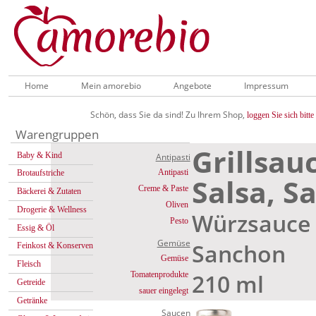
Home
Mein amorebio
Angebote
Impressum
Schön, dass Sie da sind! Zu Ihrem Shop,
loggen Sie sich bitte 
Warengruppen
Grillsau
Baby & Kind
Antipasti
Antipasti
Brotaufstriche
Salsa, S
Creme & Paste
Bäckerei & Zutaten
Oliven
Drogerie & Wellness
Würzsauce 
Pesto
Essig & Öl
Gemüse
Sanchon
Feinkost & Konserven
Gemüse
Fleisch
210 ml
Tomatenprodukte
Getreide
sauer eingelegt
Getränke
Saucen