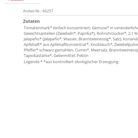
Artikel-Nr.: 66257
Zutaten
Tomatenmark* einfach konzentriert, Gemüse* in veränderlich
Gewichtsanteilen (Zwiebeln*, Paprika*), Rohrohrzucker*, 2,1 
Jalapeño* (Jalapeño*, Wasser, Branntweinessig*, Salz), Koriand
Apfelsaft* aus Apfelsaftkonzentrat*, Knoblauch*, Zwiebelpulve
Pfeffer* schwarz gemahlen, Cumin*, Meersalz, Branntweinessi
Tapiokastärke*, Geliermittel: Pektin
Legende * *aus kontrolliert ökologischer Erzeugung