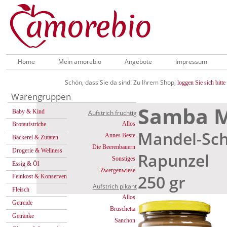
Home
Mein amorebio
Angebote
Impressum
Schön, dass Sie da sind! Zu Ihrem Shop,
loggen Sie sich bitte 
Warengruppen
Samba 
Baby & Kind
Aufstrich fruchtig
Allos
Brotaufstriche
Mandel-Sc
Annes Beste
Bäckerei & Zutaten
Die Beerenbauern
Drogerie & Wellness
Rapunzel
Sonstiges
Essig & Öl
Zwergenwiese
250 gr
Feinkost & Konserven
Aufstrich pikant
Fleisch
Allos
Getreide
Bruschetta
Getränke
Sanchon