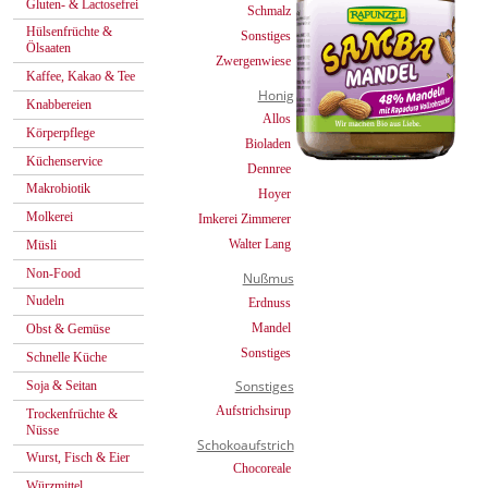
Gluten- & Lactosefrei
Schmalz
Hülsenfrüchte &
Sonstiges
Ölsaaten
Zwergenwiese
Kaffee, Kakao & Tee
Honig
Knabbereien
Allos
Körperpflege
Bioladen
Küchenservice
Dennree
Makrobiotik
Hoyer
Molkerei
Imkerei Zimmerer
Walter Lang
Müsli
Non-Food
Nußmus
Nudeln
Erdnuss
Mandel
Obst & Gemüse
Sonstiges
Schnelle Küche
Sonstiges
Soja & Seitan
Aufstrichsirup
Trockenfrüchte &
Nüsse
Schokoaufstrich
Wurst, Fisch & Eier
Chocoreale
Würzmittel