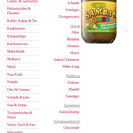
Gluten- & Lactosefrei
Schmalz
Hülsenfrüchte &
Sonstiges
Ölsaaten
Zwergenwiese
Kaffee, Kakao & Tee
Honig
Knabbereien
Allos
Körperpflege
Bioladen
Küchenservice
Dennree
Makrobiotik
Hoyer
Molkerei
Imkerei Zimmerer
Walter Lang
Müsli
Non-Food
Nußmus
Nudeln
Erdnuss
Mandel
Obst & Gemüse
Sonstiges
Schnelle Küche
Sonstiges
Soja & Seitan
Aufstrichsirup
Trockenfrüchte &
Nüsse
Schokoaufstrich
Wurst, Fisch & Eier
Chocoreale
Würzmittel