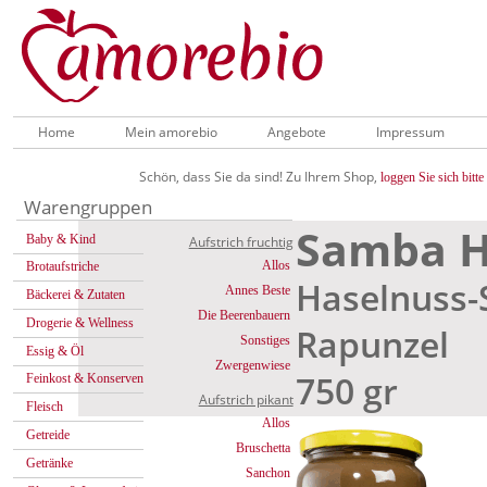
Home
Mein amorebio
Angebote
Impressum
Schön, dass Sie da sind! Zu Ihrem Shop,
loggen Sie sich bitte 
Warengruppen
Samba H
Baby & Kind
Aufstrich fruchtig
Allos
Brotaufstriche
Haselnuss
Annes Beste
Bäckerei & Zutaten
Die Beerenbauern
Drogerie & Wellness
Rapunzel
Sonstiges
Essig & Öl
Zwergenwiese
750 gr
Feinkost & Konserven
Aufstrich pikant
Fleisch
Allos
Getreide
Bruschetta
Getränke
Sanchon