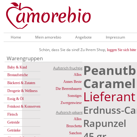
Home
Mein amorebio
Angebote
Impressum
Schön, dass Sie da sind! Zu Ihrem Shop,
loggen Sie sich bitte 
Warengruppen
Peanutb
Baby & Kind
Aufstrich fruchtig
Allos
Brotaufstriche
Carame
Annes Beste
Bäckerei & Zutaten
Die Beerenbauern
Lieferan
Drogerie & Wellness
Sonstiges
Essig & Öl
Zwergenwiese
Erdnuss-C
Feinkost & Konserven
Aufstrich pikant
Fleisch
Rapunzel
Allos
Getreide
Bruschetta
Getränke
45 gr
Sanchon