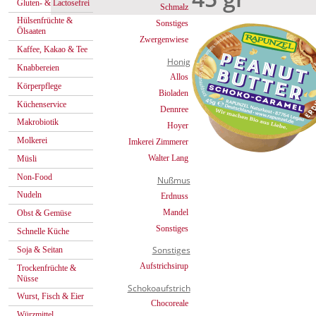
Gluten- & Lactosefrei
Schmalz
Hülsenfrüchte &
Sonstiges
Ölsaaten
Zwergenwiese
Kaffee, Kakao & Tee
Honig
Knabbereien
Allos
Körperpflege
Bioladen
Küchenservice
Dennree
Makrobiotik
Hoyer
Molkerei
Imkerei Zimmerer
Walter Lang
Müsli
Non-Food
Nußmus
Nudeln
Erdnuss
Mandel
Obst & Gemüse
Sonstiges
Schnelle Küche
Sonstiges
Soja & Seitan
Aufstrichsirup
Trockenfrüchte &
Nüsse
Schokoaufstrich
Wurst, Fisch & Eier
Chocoreale
Würzmittel