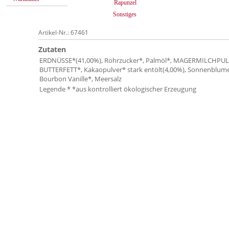
Rapunzel
Sonstiges
Artikel-Nr.: 67461
Zutaten
ERDNÜSSE*(41,00%), Rohrzucker*, Palmöl*, MAGERMILCHPUL
BUTTERFETT*, Kakaopulver* stark entölt(4,00%), Sonnenblume
Bourbon Vanille*, Meersalz
Legende * *aus kontrolliert ökologischer Erzeugung