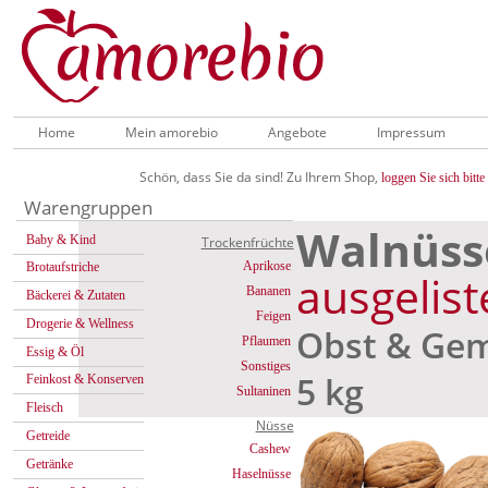
Home
Mein amorebio
Angebote
Impressum
Schön, dass Sie da sind! Zu Ihrem Shop,
loggen Sie sich bitte 
Warengruppen
Walnüs
Baby & Kind
Trockenfrüchte
Aprikose
Brotaufstriche
ausgelist
Bananen
Bäckerei & Zutaten
Feigen
Drogerie & Wellness
Obst & Ge
Pflaumen
Essig & Öl
Sonstiges
5 kg
Feinkost & Konserven
Sultaninen
Fleisch
Nüsse
Getreide
Cashew
Getränke
Haselnüsse