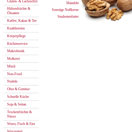
Gluten- & Lactosefrei
Mandeln
Hülsenfrüchte &
Sonstige Nußkerne
Ölsaaten
Studentenfutter
Kaffee, Kakao & Tee
Knabbereien
Körperpflege
Küchenservice
Makrobiotik
Molkerei
Müsli
Non-Food
Nudeln
Obst & Gemüse
Schnelle Küche
Soja & Seitan
Trockenfrüchte &
Nüsse
Wurst, Fisch & Eier
Würzmittel