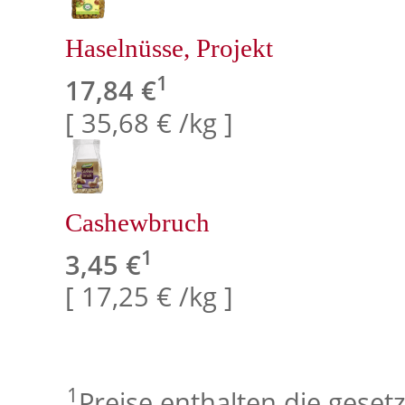
Haselnüsse, Projekt
1
17,84 €
[ 35,68 € /kg ]
Cashewbruch
1
3,45 €
[ 17,25 € /kg ]
1
Preise enthalten die geset