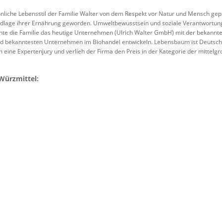
sönliche Lebensstil der Familie Walter von dem Respekt vor Natur und Mensch gepr
dlage ihrer Ernährung geworden. Umweltbewusstsein und soziale Verantwortung 
te die Familie das heutige Unternehmen (Ulrich Walter GmbH) mit der bekan
d bekanntesten Unternehmen im Biohandel entwickeln. Lebensbaum ist Deutsc
 eine Expertenjury und verlieh der Firma den Preis in der Kategorie der mittel
Würzmittel: