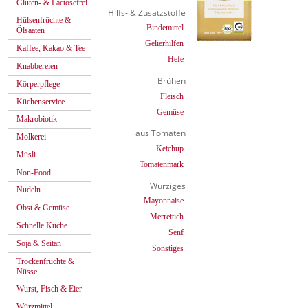
Gluten- & Lactosefrei
Hilfs- & Zusatzstoffe
Hülsenfrüchte &
Bindemittel
Ölsaaten
Gelierhilfen
Kaffee, Kakao & Tee
Hefe
Knabbereien
Brühen
Körperpflege
Fleisch
Küchenservice
Gemüse
Makrobiotik
aus Tomaten
Molkerei
Ketchup
Müsli
Tomatenmark
Non-Food
Würziges
Nudeln
Mayonnaise
Obst & Gemüse
Merrettich
Schnelle Küche
Senf
Soja & Seitan
Sonstiges
Trockenfrüchte &
Nüsse
Wurst, Fisch & Eier
Würzmittel