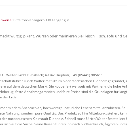
nweise:
Bitte trocken lagern. Oft Länger gut
eckt würzig, pikant. Würzen oder marinieren Sie Fleisch, Fisch, Tofu und G
U. Walter GmbH; Postfach; 49342 Diepholz; +49 (05441) 985611
schäftsführer Ulrich Walter mit Sitz im niedersächsischen Diepholz gegründet
lern auf dem deutschen Markt. Sie kooperiert weltweit mit Partnern, die hohe A
ektbezug, feste Abnahmegarantien und faire Preise sind die Grundlagen für langfr
n der Erde.
ehmer mit dem Anspruch an, hochwertige, natürliche Lebensmittel anzubieten. Sein 
itete Nahrung, sondern pure Qualität. Das Produkt soll im Mittelpunkt stehen, kei
er norddeutschen Kleinstadt Diepholz. Schnell muss Ulrich Walter feststellen: 
t er sich auf die Suche. Seine Reisen führen ihn nach Südfrankreich, Ägypten und s