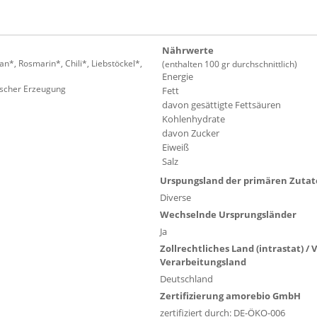
Nährwerte
an*, Rosmarin*, Chili*, Liebstöckel*,
(enthalten 100 gr durchschnittlich)
Energie
gischer Erzeugung
Fett
davon gesättigte Fettsäuren
Kohlenhydrate
davon Zucker
Eiweiß
Salz
Urspungsland der primären Zuta
Diverse
Wechselnde Ursprungsländer
Ja
Zollrechtliches Land (intrastat) /
Verarbeitungsland
Deutschland
Zertifizierung amorebio GmbH
zertifiziert durch: DE-ÖKO-006