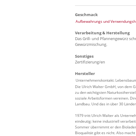
Geschmack
Aufbewahrungs und Verwendungshi
Verarbeitung & Herstellung
Das Grill- und Pfannengewürz schm
Gewürzmischung.
Sonstiges
Zertifizierung/en
Hersteller
Unternehmenskontakt: Lebensbaum 
Die Ulrich Walter GmbH, von dem Ge
zu den wichtigsten Naturkostherstel
soziale Arbeitsformen vereinen. Dir
Landbau. Und das in über 30 Länder
1979 tritt Ulrich Walter als Untern
eindeutig: keine industriell verarbe
Sommer übernimmt er den Bioladen d
Bioqualität gibt es nicht. Also mach