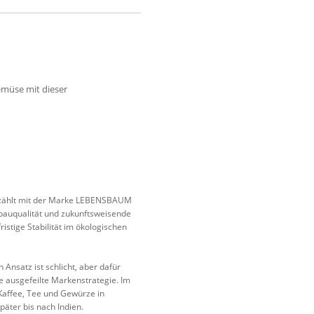
emüse mit dieser
, zählt mit der Marke LEBENSBAUM
nbauqualität und zukunftsweisende
istige Stabilität im ökologischen
Ansatz ist schlicht, aber dafür
ne ausgefeilte Markenstrategie. Im
Kaffee, Tee und Gewürze in
päter bis nach Indien.