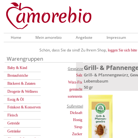
Home
Mein amorebio
Angebote
Impressum
Schön, dass Sie da sind! Zu Ihrem Shop,
loggen Sie sich bitte 
Warengruppen
Grill- & Pfannen
Baby & Kind
Gewürze
Grill- & Pfannengewürz, Ge
Salz
Brotaufstriche
Lebensbaum
Würz-Fix
Bäckerei & Zutaten
50 gr
gemischt
Drogerie & Wellness
sortenrein
Essig & Öl
Süßmittel
Feinkost & Konserven
Dicksaft
Fleisch
Honig
Getreide
Sirup
Getränke
Zucker