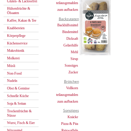
Gluten- & Lactosefrei
teilausgemahlen
Hülsenfrüchte &
zum aufbacken
Ölsaaten
Backzutaten
Kaffee, Kakao & Tee
Backhilfsmittel
Knabbereien
Bindemittel
Körperpflege
Dicksaft
Küchenservice
Gelierhilfe
Makrobiotik
Mehl
Molkerei
Sirup
Sonstiges
Müsli
Zucker
Non-Food
Nudeln
Brötchen
Vollkorn
Obst & Gemüse
teilausgemahlen
Schnelle Küche
zum aufbacken
Soja & Seitan
Sonstiges
Trockenfrüchte &
Nüsse
Knäcke
Wurst, Fisch & Eier
Pizza & Pita
Reiswaffeln
Würzmittel