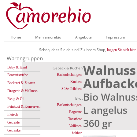
Home
Mein amorebio
Angebote
Impressum
Schön, dass Sie da sind! Zu Ihrem Shop,
loggen Sie sich bitte 
Warengruppen
Walnuss
Baby & Kind
Gebäck & Kuchen
Backmischungen
Brotaufstriche
Aufback
Kuchen
Bäckerei & Zutaten
Süße Teilchen
Drogerie & Wellness
Bio Walnus
Brot
Essig & Öl
Backmischungen
L angelus
Feinkost & Konserven
Baguette
Fleisch
360 gr
Toastbrot
Getreide
Vollkorn
Getränke
haltbar