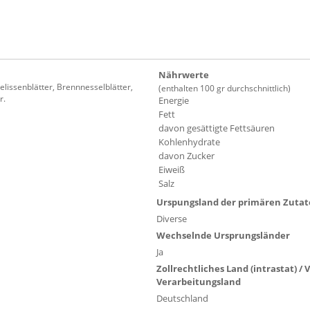
Nährwerte
elissenblätter, Brennnesselblätter,
(enthalten 100 gr durchschnittlich)
r.
Energie
Fett
davon gesättigte Fettsäuren
Kohlenhydrate
davon Zucker
Eiweiß
Salz
Urspungsland der primären Zuta
Diverse
Wechselnde Ursprungsländer
Ja
Zollrechtliches Land (intrastat) /
Verarbeitungsland
Deutschland