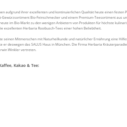
n aufgrund ihrer exzellenten und kontinuierlichen Qualität heute einen festen P
t-Gewürzsortiment Bio-Feinschmecker und einem Premium-Teesortiment aus unv
 heute im Bio-Markt zu den wenigen Anbietern von Produkten für höchste kulinar
die exzellenten Herbaria Rooibusch-Tees einer hohen Beliebtheit.
lte seinen Mitmenschen mit Naturheilkunde und natürlicher Ernährung eine Hilfe
e er deswegen das SALUS Haus in München. Die Firma Herbaria Kräuterparadies
rwin Winkler vertreten.
Kaffee, Kakao & Tee: