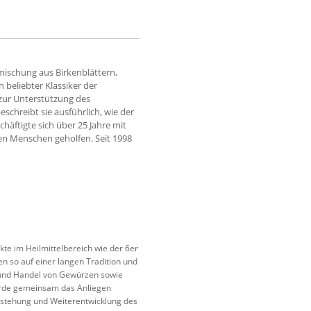
mischung aus Birkenblättern,
 beliebter Klassiker der
zur Unterstützung des
schreibt sie ausführlich, wie der
äftigte sich über 25 Jahre mit
len Menschen geholfen. Seit 1998
te im Heilmittelbereich wie der 6er
n so auf einer langen Tradition und
er und Handel von Gewürzen sowie
urde gemeinsam das Anliegen
tstehung und Weiterentwicklung des