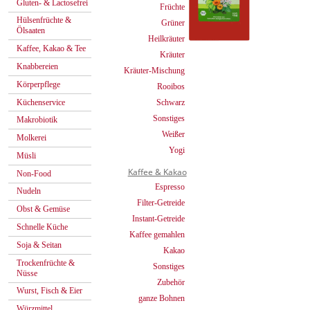
Gluten- & Lactosefrei
Früchte
Hülsenfrüchte &
Grüner
Ölsaaten
Heilkräuter
Kaffee, Kakao & Tee
Kräuter
Knabbereien
Kräuter-Mischung
Körperpflege
Rooibos
Küchenservice
Schwarz
Sonstiges
Makrobiotik
Weißer
Molkerei
Yogi
Müsli
Kaffee & Kakao
Non-Food
Espresso
Nudeln
Filter-Getreide
Obst & Gemüse
Instant-Getreide
Schnelle Küche
Kaffee gemahlen
Soja & Seitan
Kakao
Trockenfrüchte &
Sonstiges
Nüsse
Zubehör
Wurst, Fisch & Eier
ganze Bohnen
Würzmittel