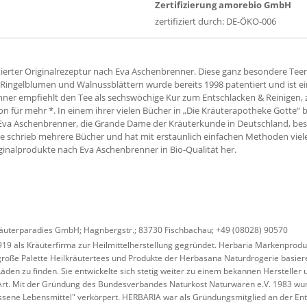
Zertifizierung amorebio GmbH
zertifiziert durch: DE-ÖKO-006
ierter Originalrezeptur nach Eva Aschenbrenner. Diese ganz besondere Tee
 Ringelblumen und Walnussblättern wurde bereits 1998 patentiert und ist ein
ner empfiehlt den Tee als sechswöchige Kur zum Entschlacken & Reinigen, 
n für mehr *. In einem ihrer vielen Bücher in „Die Kräuterapotheke Gotte“ be
Eva Aschenbrenner, die Grande Dame der Kräuterkunde in Deutschland, besch
Sie schrieb mehrere Bücher und hat mit erstaunlich einfachen Methoden vie
riginalprodukte nach Eva Aschenbrenner in Bio-Qualität her.
äuterparadies GmbH; Hagnbergstr.; 83730 Fischbachau; +49 (08028) 90570
19 als Kräuterfirma zur Heilmittelherstellung gegründet. Herbaria Markenproduk
roße Palette Heilkräutertees und Produkte der Herbasana Naturdrogerie basiere
o-Läden zu finden. Sie entwickelte sich stetig weiter zu einem bekannen Herstell
 Art. Mit der Gründung des Bundesverbandes Naturkost Naturwaren e.V. 1983 w
ssene Lebensmittel" verkörpert. HERBARIA war als Gründungsmitglied an der En