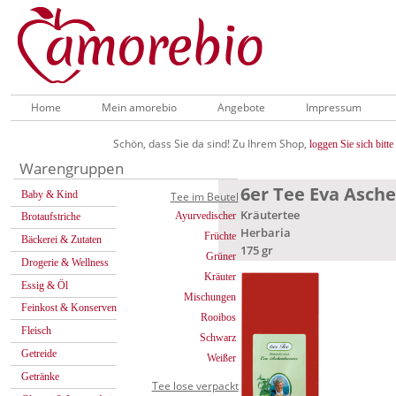
Home
Mein amorebio
Angebote
Impressum
Schön, dass Sie da sind! Zu Ihrem Shop,
loggen Sie sich bitte 
Warengruppen
6er Tee Eva Asch
Baby & Kind
Tee im Beutel
Kräutertee
Ayurvedischer
Brotaufstriche
Herbaria
Früchte
Bäckerei & Zutaten
175 gr
Grüner
Drogerie & Wellness
Kräuter
Essig & Öl
Mischungen
Feinkost & Konserven
Rooibos
Fleisch
Schwarz
Getreide
Weißer
Getränke
Tee lose verpackt