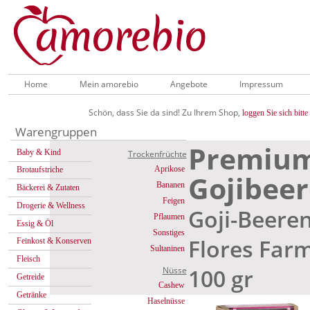
Home
Mein amorebio
Angebote
Impressum
Schön, dass Sie da sind! Zu Ihrem Shop,
loggen Sie sich bitte 
Warengruppen
Premium
Baby & Kind
Trockenfrüchte
Aprikose
Brotaufstriche
Gojibee
Bananen
Bäckerei & Zutaten
Feigen
Drogerie & Wellness
Goji-Beere
Pflaumen
Essig & Öl
Sonstiges
Flores Far
Feinkost & Konserven
Sultaninen
Fleisch
100 gr
Nüsse
Getreide
Cashew
Getränke
Haselnüsse