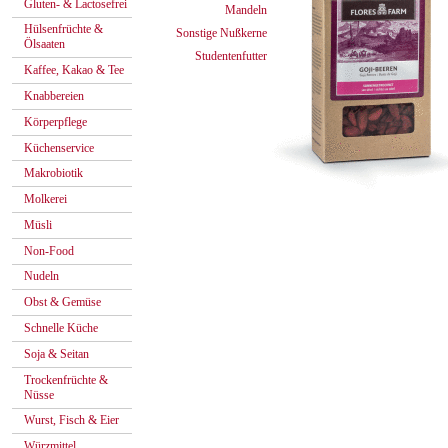
Gluten- & Lactosefrei
Mandeln
Hülsenfrüchte &
Sonstige Nußkerne
Ölsaaten
Studentenfutter
Kaffee, Kakao & Tee
Knabbereien
Körperpflege
Küchenservice
Makrobiotik
Molkerei
Müsli
Non-Food
Nudeln
Obst & Gemüse
Schnelle Küche
Soja & Seitan
Trockenfrüchte &
Nüsse
Wurst, Fisch & Eier
Würzmittel