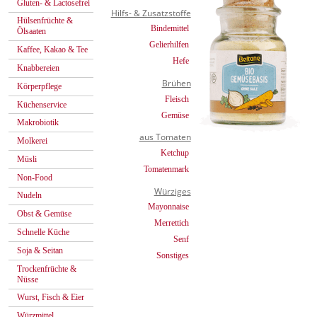
Gluten- & Lactosefrei
Hilfs- & Zusatzstoffe
Hülsenfrüchte &
Bindemittel
Ölsaaten
Gelierhilfen
Kaffee, Kakao & Tee
Hefe
Knabbereien
Brühen
Körperpflege
Fleisch
Küchenservice
Gemüse
Makrobiotik
aus Tomaten
Molkerei
Ketchup
Müsli
Tomatenmark
Non-Food
Würziges
Nudeln
Mayonnaise
Obst & Gemüse
Merrettich
Schnelle Küche
Senf
Soja & Seitan
Sonstiges
Trockenfrüchte &
Nüsse
Wurst, Fisch & Eier
Würzmittel