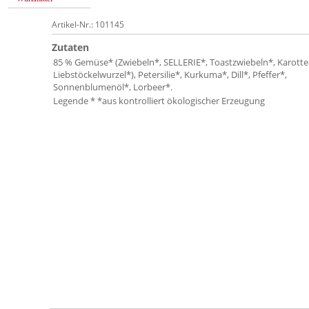
Artikel-Nr.: 101145
Zutaten
85 % Gemüse* (Zwiebeln*, SELLERIE*, Toastzwiebeln*, Karotte
Liebstöckelwurzel*), Petersilie*, Kurkuma*, Dill*, Pfeffer*,
Sonnenblumenöl*, Lorbeer*.
Legende * *aus kontrolliert ökologischer Erzeugung