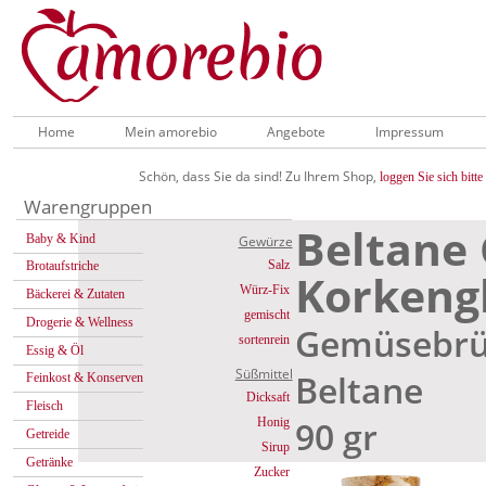
Home
Mein amorebio
Angebote
Impressum
Schön, dass Sie da sind! Zu Ihrem Shop,
loggen Sie sich bitte 
Warengruppen
Beltane
Baby & Kind
Gewürze
Salz
Brotaufstriche
Korkeng
Würz-Fix
Bäckerei & Zutaten
gemischt
Drogerie & Wellness
Gemüsebrü
sortenrein
Essig & Öl
Süßmittel
Beltane
Feinkost & Konserven
Dicksaft
Fleisch
90 gr
Honig
Getreide
Sirup
Getränke
Zucker