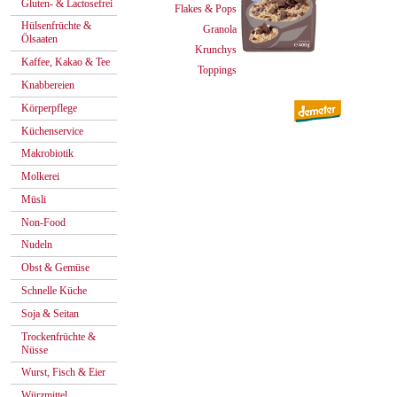
Gluten- & Lactosefrei
Flakes & Pops
Hülsenfrüchte &
Granola
Ölsaaten
Krunchys
Kaffee, Kakao & Tee
Toppings
Knabbereien
Körperpflege
Küchenservice
Makrobiotik
Molkerei
Müsli
Non-Food
Nudeln
Obst & Gemüse
Schnelle Küche
Soja & Seitan
Trockenfrüchte &
Nüsse
Wurst, Fisch & Eier
Würzmittel