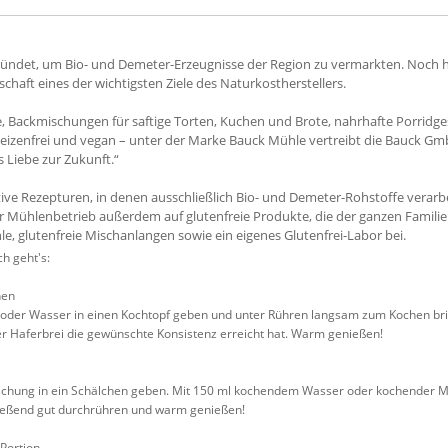
ndet, um Bio- und Demeter-Erzeugnisse der Region zu vermarkten. Noch he
haft eines der wichtigsten Ziele des Naturkostherstellers.
e, Backmischungen für saftige Torten, Kuchen und Brote, nahrhafte Porridge
, weizenfrei und vegan – unter der Marke Bauck Mühle vertreibt die Bauck G
 Liebe zur Zukunft.“
ive Rezepturen, in denen ausschließlich Bio- und Demeter-Rohstoffe verarb
der Mühlenbetrieb außerdem auf glutenfreie Produkte, die der ganzen Familie
le, glutenfreie Mischanlangen sowie ein eigenes Glutenfrei-Labor bei.
h geht's:
nen
h oder Wasser in einen Kochtopf geben und unter Rühren langsam zum Kochen br
der Haferbrei die gewünschte Konsistenz erreicht hat. Warm genießen!
 Mischung in ein Schälchen geben. Mit 150 ml kochendem Wasser oder kochender M
hließend gut durchrühren und warm genießen!
 Portion