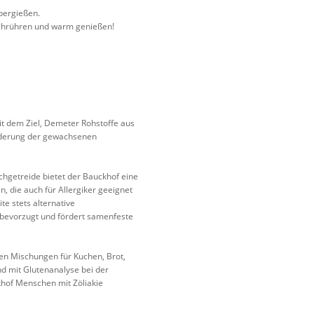
übergießen.
urchrühren und warm genießen!
 dem Ziel, Demeter Rohstoffe aus
örderung der gewachsenen
hgetreide bietet der Bauckhof eine
, die auch für Allergiker geeignet
e stets alternative
d bevorzugt und fördert samenfeste
ien Mischungen für Kuchen, Brot,
nd mit Glutenanalyse bei der
ckhof Menschen mit Zöliakie