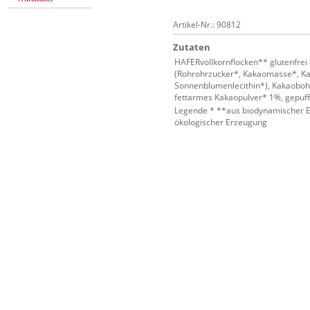
Artikel-Nr.: 90812
Zutaten
HAFERvollkornflocken** glutenfrei
(Rohrohrzucker*, Kakaomasse*, Ka
Sonnenblumenlecithin*), Kakaoboh
fettarmes Kakaopulver* 1%, gepuf
Legende * **aus biodynamischer Er
ökologischer Erzeugung