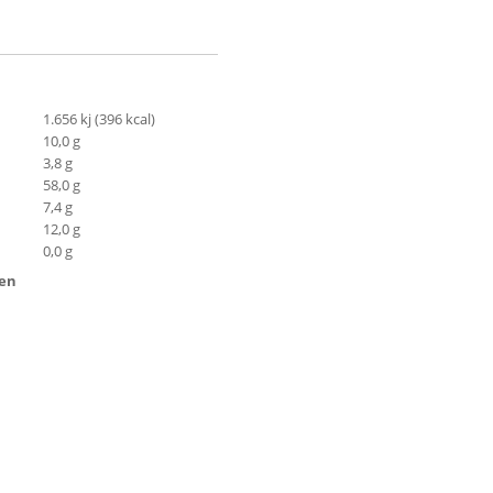
1.656 kj (396 kcal)
10,0 g
3,8 g
58,0 g
7,4 g
12,0 g
0,0 g
ten