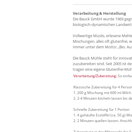
Verarbeitung & Herstellung
Die Bauck GmbH wurde 1969 gegrü
biologisch-dynamischen Landwirtsc
Vollwertige Müslis, erlesene Mehl
Mischungen, alles oft glutenfrei
Immer unter dem Motto: „Bio. Aus
Die Bauck Mühle steht für innovat
zuzubereiten sind. Seit 2005 ist 
tragen eine eigene Glutenfrei-Müh
Verarbeitung/Zubereitung:
So einfac
Klassische Zubereitung für 4 Perso
1. 200 g Mischung mit 600 ml Milc
2. 2-4 Minuten köcheln lassen bis 
Schnelle Zubereitung für 1 Portion
1. 4 gehäufte Esslöffel (ca. 50 g)
2. 2 Minuten quellen lassen. Ansc
Zubereitung in der Mikrowelle für 1