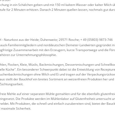
Mischung in ein Schälchen geben und mit 150 ml kaltem Wasser oder kalter Milch 
Stufe für 2 Minuten erhitzen. Danach 2 Minuten quellen lassen, nochmals gut d
- Naturkost aus der Heide; Duhenweitz; 29571 Rosche; + 49 (05803) 9873-746
uck-Familienmitgliedern und norddeutschen Demeter-Landwirten gegründet mit
angfristige Zusammenarbeit mit den Erzeugern, kurze Transportwege und die F
 gehören zur Unternehmungsphilosophie.
hlen, Flocken, Kleie, Müslis, Backmischungen, Dessertmischungen und Schnellkoc
le Küche". Ein besonderer Schwerpunkt dabei ist die Entwicklung von Rezepturen
 Kuchenbackmischungen ohne Milch und Ei und tragen auf der Verpackungsrückseit
aus stellt der Bauckhof ein breites Sortiment an weizenfreien Produkten her un
Züchtungsarbeit.
nfreie Mehle auf einer separaten Mühle gemahlen und für die ebenfalls glutenfre
eingesetzt. Die Produkte werden im Mühlenlabor auf Glutenfreiheit untersucht u
eldet. Mit Produkten, die schnell und einfach zuzubereiten sind, bietet der Bau
d maximale Sicherheit.