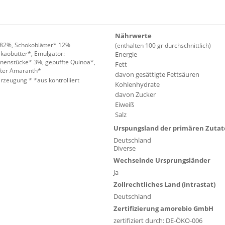
Nährwerte
 82%, Schokoblätter* 12%
(enthalten 100 gr durchschnittlich)
kaobutter*, Emulgator:
Energie
nenstücke* 3%, gepuffte Quinoa*,
Fett
fter Amaranth*
davon gesättigte Fettsäuren
zeugung * *aus kontrolliert
Kohlenhydrate
davon Zucker
Eiweiß
Salz
Urspungsland der primären Zuta
Deutschland
Diverse
Wechselnde Ursprungsländer
Ja
Zollrechtliches Land (intrastat)
Deutschland
Zertifizierung amorebio GmbH
zertifiziert durch: DE-ÖKO-006