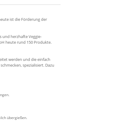
ute ist die Förderung der
s und herzhafte Veggie-
mbH heute rund 150 Produkte.
eitet werden und die einfach
 schmecken, spezialisiert. Dazu
ingen.
ilch übergießen.