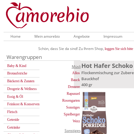
Home
Mein amorebio
Angebote
Impressum
Schön, dass Sie da sind! Zu Ihrem Shop,
loggen Sie sich bitte 
Warengruppen
Hot Hafer Schoko
Baby & Kind
Müsli
Flockenmischung zur Zubere
Allos
Brotaufstriche
Bauckhof
Bauck
Bäckerei & Zutaten
400 gr
Dennree
Drogerie & Wellness
Rapunzel
Essig & Öl
Rosengarten
Feinkost & Konserven
Sonstiges
Fleisch
Spielberger
Getreide
Werz
Getränke
Sonstiges