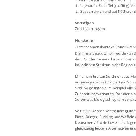
1. 4 gehäufte Esslöffel (ca. 50 g) 
2. Gut verrühren und auf höchster 
Sonstiges
Zertifizierung/en
Hersteller
Unternehmenskontakt: Bauck GmbH 
Die Firma Bauck GmbH wurde von Ba
dem Norden zu verarbeiten. Eine l
bäuerlichen Struktur in der Region
Mit einem breiten Sortiment aus Me
ausgewogene und vollwertige "schnel
sind. So gelingen zum Beispiel alle
Zubereitungsvarianten. Darüber hin
Sorten aus biologisch-dynamischer 
Seit 2006 werden kontrolliert glute
Pizza, Burger, Pudding und Waffeln 
Deutschen Zöliakie Gesellschaft gem
gleichzeitig leckere Alternativen un