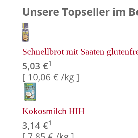
Unsere Topseller im B
Schnellbrot mit Saaten glutenfr
1
5,03 €
[ 10,06 € /kg ]
Kokosmilch HIH
1
3,14 €
[ 7,85 € /kg ]