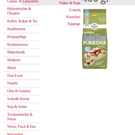
Gluten- & Lactosefrei
Flakes & Pops
Hülsenfrüchte &
Granola
Ölsaaten
Krunchys
Kaffee, Kakao & Tee
Toppings
Knabbereien
Körperpflege
Küchenservice
Makrobiotik
Molkerei
Müsli
Non-Food
Nudeln
Obst & Gemüse
Schnelle Küche
Soja & Seitan
Trockenfrüchte &
Nüsse
Wurst, Fisch & Eier
Würzmittel