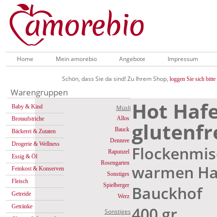
Home
Mein amorebio
Angebote
Impressum
Schön, dass Sie da sind! Zu Ihrem Shop,
loggen Sie sich bitte 
Warengruppen
Hot Hafe
Baby & Kind
Müsli
Allos
Brotaufstriche
glutenfr
Bauck
Bäckerei & Zutaten
Dennree
Drogerie & Wellness
Flockenmis
Rapunzel
Essig & Öl
Rosengarten
warmen Haf
Feinkost & Konserven
Sonstiges
Fleisch
Spielberger
Bauckhof
Getreide
Werz
Getränke
400 gr
Sonstiges