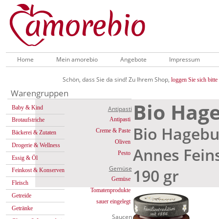
Home
Mein amorebio
Angebote
Impressum
Schön, dass Sie da sind! Zu Ihrem Shop,
loggen Sie sich bitte 
Warengruppen
Bio Hag
Baby & Kind
Antipasti
Antipasti
Brotaufstriche
Bio Hageb
Creme & Paste
Bäckerei & Zutaten
Oliven
Drogerie & Wellness
Annes Fein
Pesto
Essig & Öl
Gemüse
190 gr
Feinkost & Konserven
Gemüse
Fleisch
Tomatenprodukte
Getreide
sauer eingelegt
Getränke
Saucen