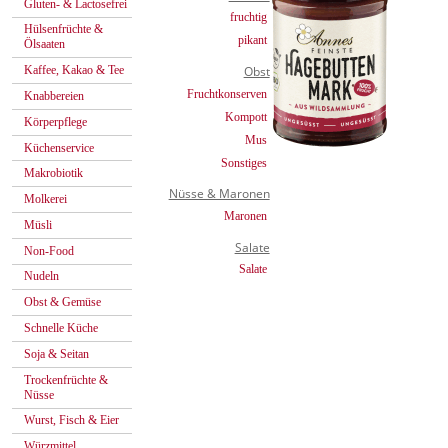
Gluten- & Lactosefrei
fruchtig
Hülsenfrüchte &
pikant
Ölsaaten
Kaffee, Kakao & Tee
Obst
Fruchtkonserven
Knabbereien
Kompott
Körperpflege
Mus
Küchenservice
Sonstiges
Makrobiotik
Nüsse & Maronen
Molkerei
Maronen
Müsli
Salate
Non-Food
Salate
Nudeln
Obst & Gemüse
Schnelle Küche
Soja & Seitan
Trockenfrüchte &
Nüsse
Wurst, Fisch & Eier
Würzmittel