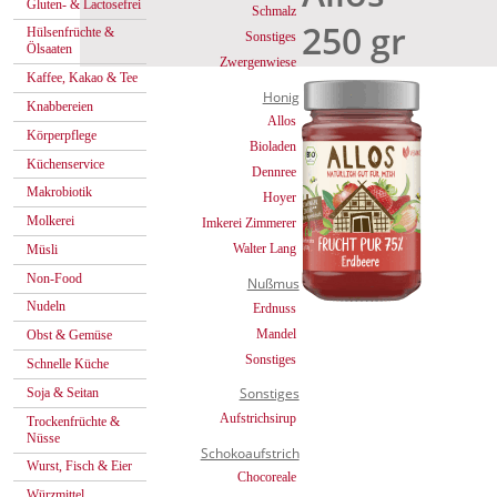
Gluten- & Lactosefrei
Schmalz
250 gr
Hülsenfrüchte &
Sonstiges
Ölsaaten
Zwergenwiese
Kaffee, Kakao & Tee
Honig
Knabbereien
Allos
Körperpflege
Bioladen
Küchenservice
Dennree
Makrobiotik
Hoyer
Molkerei
Imkerei Zimmerer
Walter Lang
Müsli
Non-Food
Nußmus
Nudeln
Erdnuss
Mandel
Obst & Gemüse
Sonstiges
Schnelle Küche
Sonstiges
Soja & Seitan
Aufstrichsirup
Trockenfrüchte &
Nüsse
Schokoaufstrich
Wurst, Fisch & Eier
Chocoreale
Würzmittel