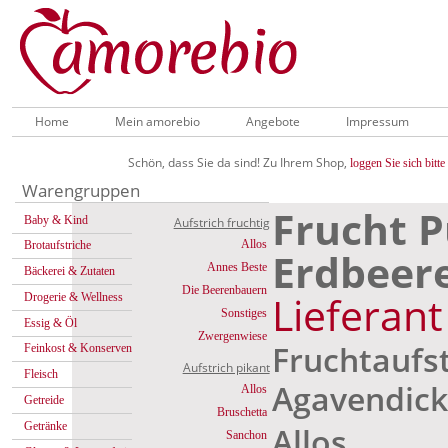
Home
Mein amorebio
Angebote
Impressum
Schön, dass Sie da sind! Zu Ihrem Shop,
loggen Sie sich bitte 
Warengruppen
Frucht 
Baby & Kind
Aufstrich fruchtig
Allos
Brotaufstriche
Erdbeer
Annes Beste
Bäckerei & Zutaten
Die Beerenbauern
Lieferan
Drogerie & Wellness
Sonstiges
Essig & Öl
Zwergenwiese
Fruchtaufst
Feinkost & Konserven
Aufstrich pikant
Fleisch
Agavendick
Allos
Getreide
Bruschetta
Getränke
Allos
Sanchon