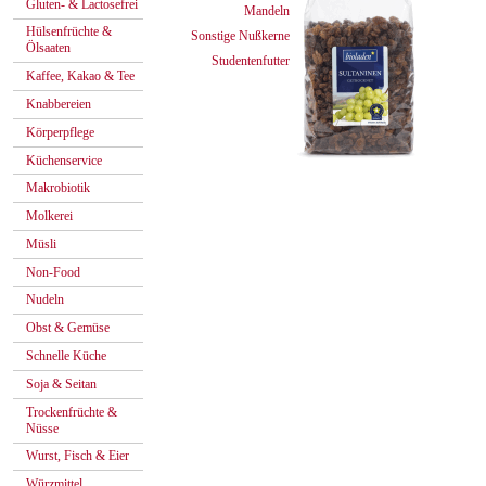
Gluten- & Lactosefrei
Mandeln
Hülsenfrüchte &
Sonstige Nußkerne
Ölsaaten
Studentenfutter
Kaffee, Kakao & Tee
Knabbereien
Körperpflege
Küchenservice
Makrobiotik
Molkerei
Müsli
Non-Food
Nudeln
Obst & Gemüse
Schnelle Küche
Soja & Seitan
Trockenfrüchte &
Nüsse
Wurst, Fisch & Eier
Würzmittel