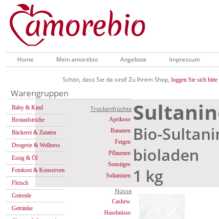
Home
Mein amorebio
Angebote
Impressum
Schön, dass Sie da sind! Zu Ihrem Shop,
loggen Sie sich bitte 
Warengruppen
Sultani
Baby & Kind
Trockenfrüchte
Aprikose
Brotaufstriche
Bio-Sultani
Bananen
Bäckerei & Zutaten
Feigen
Drogerie & Wellness
bioladen
Pflaumen
Essig & Öl
Sonstiges
1 kg
Feinkost & Konserven
Sultaninen
Fleisch
Nüsse
Getreide
Cashew
Getränke
Haselnüsse