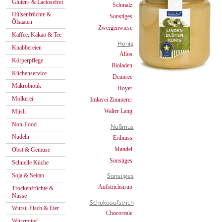
Gluten- & Lactosefrei
Schmalz
Hülsenfrüchte &
Sonstiges
Ölsaaten
Zwergenwiese
Kaffee, Kakao & Tee
Honig
Knabbereien
Allos
Körperpflege
Bioladen
Küchenservice
Dennree
Makrobiotik
Hoyer
Molkerei
Imkerei Zimmerer
Walter Lang
Müsli
Non-Food
Nußmus
Nudeln
Erdnuss
Mandel
Obst & Gemüse
Sonstiges
Schnelle Küche
Sonstiges
Soja & Seitan
Aufstrichsirup
Trockenfrüchte &
Nüsse
Schokoaufstrich
Wurst, Fisch & Eier
Chocoreale
Würzmittel