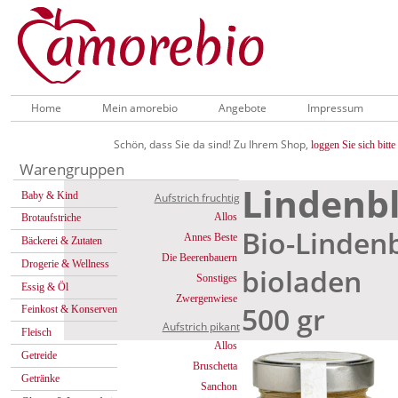
Home
Mein amorebio
Angebote
Impressum
Schön, dass Sie da sind! Zu Ihrem Shop,
loggen Sie sich bitte 
Warengruppen
Lindenb
Baby & Kind
Aufstrich fruchtig
Allos
Brotaufstriche
Bio-Linden
Annes Beste
Bäckerei & Zutaten
Die Beerenbauern
Drogerie & Wellness
bioladen
Sonstiges
Essig & Öl
Zwergenwiese
500 gr
Feinkost & Konserven
Aufstrich pikant
Fleisch
Allos
Getreide
Bruschetta
Getränke
Sanchon