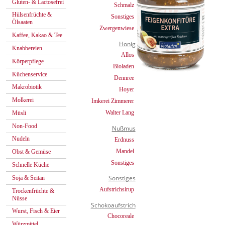
Gluten- & Lactosefrei
Schmalz
Hülsenfrüchte &
Sonstiges
Ölsaaten
Zwergenwiese
Kaffee, Kakao & Tee
Honig
Knabbereien
Allos
Körperpflege
Bioladen
Küchenservice
Dennree
Makrobiotik
Hoyer
Molkerei
Imkerei Zimmerer
Walter Lang
Müsli
Non-Food
Nußmus
Nudeln
Erdnuss
Mandel
Obst & Gemüse
Sonstiges
Schnelle Küche
Sonstiges
Soja & Seitan
Aufstrichsirup
Trockenfrüchte &
Nüsse
Schokoaufstrich
Wurst, Fisch & Eier
Chocoreale
Würzmittel