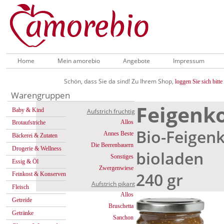
Home
Mein amorebio
Angebote
Impressum
Schön, dass Sie da sind! Zu Ihrem Shop,
loggen Sie sich bitte 
Warengruppen
Feigenko
Baby & Kind
Aufstrich fruchtig
Allos
Brotaufstriche
Bio-Feigenk
Annes Beste
Bäckerei & Zutaten
Die Beerenbauern
Drogerie & Wellness
bioladen
Sonstiges
Essig & Öl
Zwergenwiese
240 gr
Feinkost & Konserven
Aufstrich pikant
Fleisch
Allos
Getreide
Bruschetta
Getränke
Sanchon