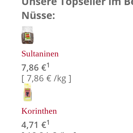
Unsere Topseller im B
Nüsse:
Sultaninen
1
7,86 €
[ 7,86 € /kg ]
Korinthen
1
4,71 €