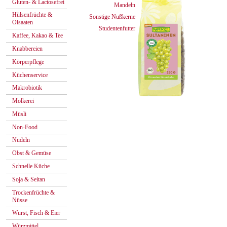
Gluten- & Lactosefrei
Mandeln
Hülsenfrüchte &
Sonstige Nußkerne
Ölsaaten
Studentenfutter
Kaffee, Kakao & Tee
Knabbereien
Körperpflege
Küchenservice
Makrobiotik
Molkerei
Müsli
Non-Food
Nudeln
Obst & Gemüse
Schnelle Küche
Soja & Seitan
Trockenfrüchte &
Nüsse
Wurst, Fisch & Eier
Würzmittel