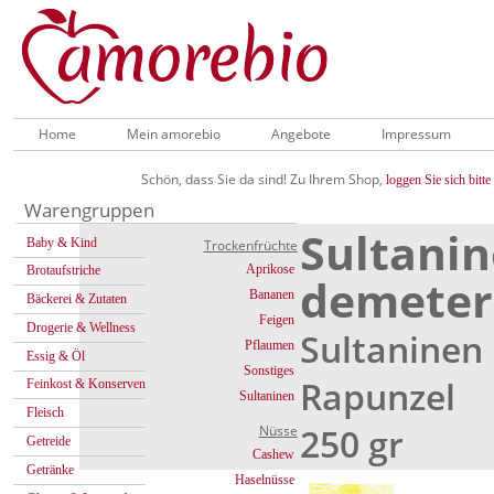
Home
Mein amorebio
Angebote
Impressum
Schön, dass Sie da sind! Zu Ihrem Shop,
loggen Sie sich bitte 
Warengruppen
Sultanin
Baby & Kind
Trockenfrüchte
Aprikose
Brotaufstriche
demeter
Bananen
Bäckerei & Zutaten
Feigen
Drogerie & Wellness
Sultaninen
Pflaumen
Essig & Öl
Sonstiges
Rapunzel
Feinkost & Konserven
Sultaninen
Fleisch
250 gr
Nüsse
Getreide
Cashew
Getränke
Haselnüsse