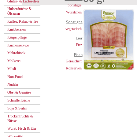
Gluten- & Lactosefrei
Sonstiges
Hülsenfrüchte &
Würstchen
Ölsaaten
Kaffee, Kakao & Tee
Sonstiges
vegetarisch
Knabbereien
Körperpflege
Eier
Eier
Küchenservice
Makrobiotik
Fisch
Molkerei
Geräuchert
Konserven
Müsli
Non-Food
Nudeln
Obst & Gemüse
Schnelle Küche
Soja & Seitan
Trockenfrüchte &
Nüsse
Wurst, Fisch & Eier
Würzmittel