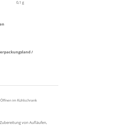
0,1 g
ten
 Verpackungsland /
 Öffnen im Kühlschrank
 Zubereitung von Aufläufen,