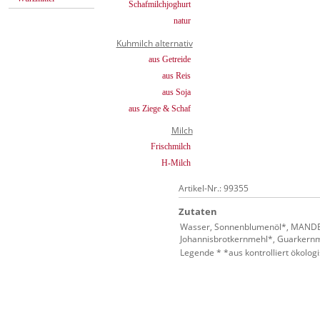
Schafmilchjoghurt
natur
Kuhmilch alternativ
aus Getreide
aus Reis
aus Soja
aus Ziege & Schaf
Milch
Frischmilch
H-Milch
Artikel-Nr.: 99355
Zutaten
Wasser, Sonnenblumenöl*, MANDELN
Johannisbrotkernmehl*, Guarkern
Legende * *aus kontrolliert ökolo