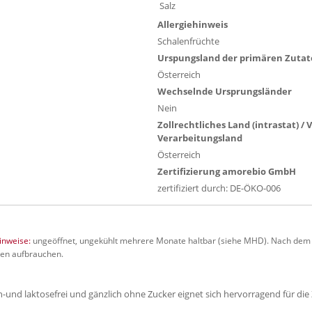
Salz
Allergiehinweis
Schalenfrüchte
Urspungsland der primären Zuta
Österreich
Wechselnde Ursprungsländer
Nein
Zollrechtliches Land (intrastat) /
Verarbeitungsland
Österreich
Zertifizierung amorebio GmbH
zertifiziert durch: DE-ÖKO-006
nweise:
ungeöffnet, ungekühlt mehrere Monate haltbar (siehe MHD). Nach dem
gen aufbrauchen.
-und laktosefrei und gänzlich ohne Zucker eignet sich hervorragend für die