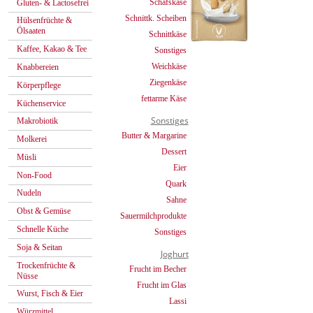
Schafskäse
Gluten- & Lactosefrei
Schnittk. Scheiben
Hülsenfrüchte &
Ölsaaten
Schnittkäse
Kaffee, Kakao & Tee
Sonstiges
Weichkäse
Knabbereien
Ziegenkäse
Körperpflege
fettarme Käse
Küchenservice
Sonstiges
Makrobiotik
Butter & Margarine
Molkerei
Dessert
Müsli
Eier
Non-Food
Quark
Nudeln
Sahne
Obst & Gemüse
Sauermilchprodukte
Schnelle Küche
Sonstiges
Soja & Seitan
Joghurt
Trockenfrüchte &
Frucht im Becher
Nüsse
Frucht im Glas
Wurst, Fisch & Eier
Lassi
Würzmittel