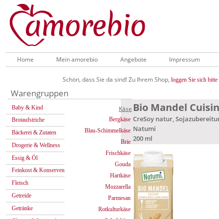
Home
Mein amorebio
Angebote
Impressum
Schön, dass Sie da sind! Zu Ihrem Shop,
loggen Sie sich bitte 
Warengruppen
Bio Mandel Cuisi
Baby & Kind
Käse
CreSoy natur, Sojazubereit
Bergkäse
Brotaufstriche
Natumi
Blau-Schimmelkäse
Bäckerei & Zutaten
200 ml
Brie
Drogerie & Wellness
Frischkäse
Essig & Öl
Gouda
Feinkost & Konserven
Hartkäse
Fleisch
Mozzarella
Getreide
Parmesan
Getränke
Rotkulturkäse