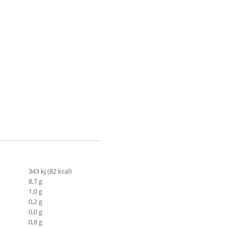
343 kj (82 kcal)
8,7 g
1,0 g
0,2 g
0,0 g
0,8 g