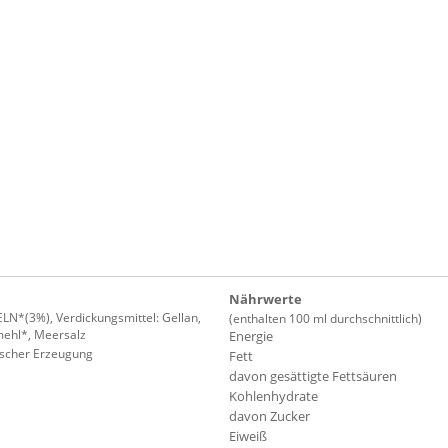
Nährwerte
*(3%), Verdickungsmittel: Gellan,
(enthalten 100 ml durchschnittlich)
mehl*, Meersalz
Energie
gischer Erzeugung
Fett
davon gesättigte Fettsäuren
Kohlenhydrate
davon Zucker
Eiweiß