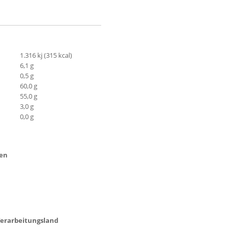
1.316 kj (315 kcal)
6,1 g
0,5 g
60,0 g
55,0 g
3,0 g
0,0 g
ten
 Verarbeitungsland