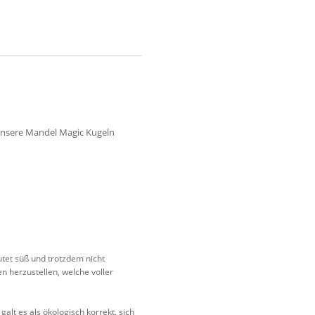
. Unsere Mandel Magic Kugeln
utet süß und trotzdem nicht
 herzustellen, welche voller
galt es als ökologisch korrekt, sich