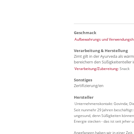
Geschmack
Aufbewahrungs und Verwendungshi
Verarbeitung & Herstellung
Zimt gilt in der Ayurveda als wär
bereichern den Süßigkeitenteller
Verarbeitung/Zubereitung:
Snack
Sonstiges
Zertifizierung/en
Hersteller
Unternehmenskontakt: Govinda; Di
Seit nunmehr 29 Jahren beschäftigt 
ungesund, denn Süßigkeiten können 
Energie stecken - das ist seit jeher u
Angefangen haben wir in einer Zeit, a