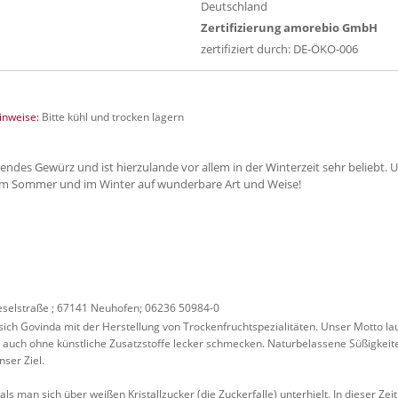
Deutschland
Zertifizierung amorebio GmbH
zertifiziert durch: DE-ÖKO-006
nweise:
Bitte kühl und trocken lagern
mendes Gewürz und ist hierzulande vor allem in der Winterzeit sehr beliebt
 im Sommer und im Winter auf wunderbare Art und Weise!
eselstraße ; 67141 Neuhofen; 06236 50984-0
sich Govinda mit der Herstellung von Trockenfruchtspezialitäten. Unser Motto la
auch ohne künstliche Zusatzstoffe lecker schmecken. Naturbelassene Süßigkeiten
nser Ziel.
ls man sich über weißen Kristallzucker (die Zuckerfalle) unterhielt. In dieser Zeit 