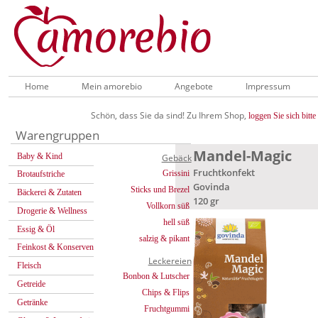
Home
Mein amorebio
Angebote
Impressum
Schön, dass Sie da sind! Zu Ihrem Shop,
loggen Sie sich bitte 
Warengruppen
Mandel-Magic
Baby & Kind
Gebäck
Fruchtkonfekt
Grissini
Brotaufstriche
Govinda
Sticks und Brezel
Bäckerei & Zutaten
120 gr
Vollkorn süß
Drogerie & Wellness
hell süß
Essig & Öl
salzig & pikant
Feinkost & Konserven
Leckereien
Fleisch
Bonbon & Lutscher
Getreide
Chips & Flips
Getränke
Fruchtgummi