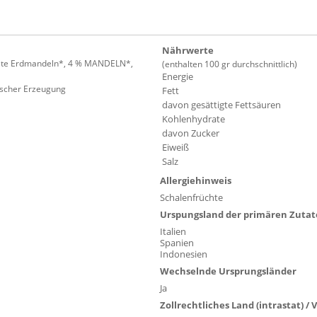
Nährwerte
tete Erdmandeln*, 4 % MANDELN*,
(enthalten 100 gr durchschnittlich)
Energie
gischer Erzeugung
Fett
davon gesättigte Fettsäuren
Kohlenhydrate
davon Zucker
Eiweiß
Salz
Allergiehinweis
Schalenfrüchte
Urspungsland der primären Zuta
Italien
Spanien
Indonesien
Wechselnde Ursprungsländer
Ja
Zollrechtliches Land (intrastat) /