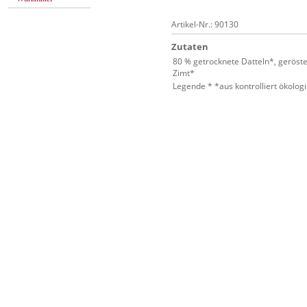
Artikel-Nr.: 90130
Zutaten
80 % getrocknete Datteln*, gerös
Zimt*
Legende * *aus kontrolliert ökolo