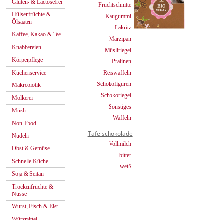
Gluten- & Lactosefrei
Fruchtschnitte
Hülsenfrüchte &
Kaugummi
Ölsaaten
Lakritz
Kaffee, Kakao & Tee
Marzipan
Knabbereien
Müsliriegel
Körperpflege
Pralinen
Küchenservice
Reiswaffeln
Schokofiguren
Makrobiotik
Schokoriegel
Molkerei
Sonstiges
Müsli
Waffeln
Non-Food
Tafelschokolade
Nudeln
Vollmilch
Obst & Gemüse
bitter
Schnelle Küche
weiß
Soja & Seitan
Trockenfrüchte &
Nüsse
Wurst, Fisch & Eier
Würzmittel