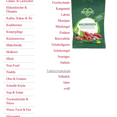
Gluten- & Lactosefrei
Fruchtschnitte
Hülsenfrüchte &
Kaugummi
Ölsaaten
Lakritz
Kaffee, Kakao & Tee
Marzipan
Knabbereien
Müsliriegel
Körperpflege
Pralinen
Küchenservice
Reiswaffeln
Schokofiguren
Makrobiotik
Schokoriegel
Molkerei
Sonstiges
Müsli
Waffeln
Non-Food
Tafelschokolade
Nudeln
Vollmilch
Obst & Gemüse
bitter
Schnelle Küche
weiß
Soja & Seitan
Trockenfrüchte &
Nüsse
Wurst, Fisch & Eier
Würzmittel