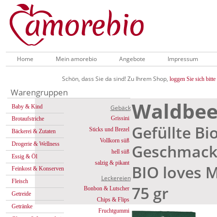
Home
Mein amorebio
Angebote
Impressum
Schön, dass Sie da sind! Zu Ihrem Shop,
loggen Sie sich bitte 
Warengruppen
Waldbee
Baby & Kind
Gebäck
Grissini
Brotaufstriche
Gefüllte B
Sticks und Brezel
Bäckerei & Zutaten
Vollkorn süß
Drogerie & Wellness
Geschmac
hell süß
Essig & Öl
salzig & pikant
BIO loves 
Feinkost & Konserven
Leckereien
Fleisch
75 gr
Bonbon & Lutscher
Getreide
Chips & Flips
Getränke
Fruchtgummi