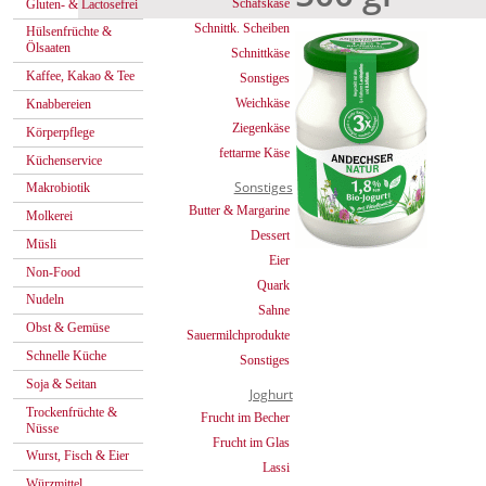
Schafskäse
Gluten- & Lactosefrei
Schnittk. Scheiben
Hülsenfrüchte &
Ölsaaten
Schnittkäse
Kaffee, Kakao & Tee
Sonstiges
Weichkäse
Knabbereien
Ziegenkäse
Körperpflege
fettarme Käse
Küchenservice
Sonstiges
Makrobiotik
Butter & Margarine
Molkerei
Dessert
Müsli
Eier
Non-Food
Quark
Nudeln
Sahne
Obst & Gemüse
Sauermilchprodukte
Schnelle Küche
Sonstiges
Soja & Seitan
Joghurt
Trockenfrüchte &
Frucht im Becher
Nüsse
Frucht im Glas
Wurst, Fisch & Eier
Lassi
Würzmittel