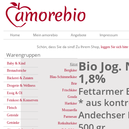
Home
Mein amorebio
Angebote
Impressum
Schön, dass Sie da sind! Zu Ihrem Shop,
loggen Sie sich bitte 
Warengruppen
Bio Jog.
Baby & Kind
Käse
Bergkäse
Brotaufstriche
1,8%
Blau-Schimmelkäse
Bäckerei & Zutaten
Brie
Drogerie & Wellness
Fettarmer B
Frischkäse
Essig & Öl
Gouda
* aus kont
Feinkost & Konserven
Hartkäse
Fleisch
Mozzarella
Andechser 
Getreide
Parmesan
Getränke
500 gr
Rotkulturkäse