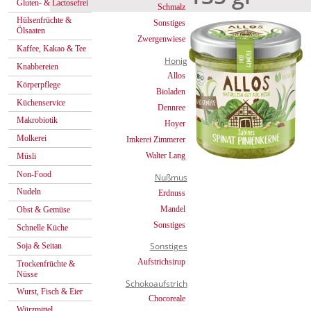
Gluten- & Lactosefrei
Schmalz
Hülsenfrüchte &
Sonstiges
Ölsaaten
Zwergenwiese
Kaffee, Kakao & Tee
Honig
Knabbereien
Allos
Körperpflege
Bioladen
Küchenservice
Dennree
Makrobiotik
Hoyer
Molkerei
Imkerei Zimmerer
Walter Lang
Müsli
Non-Food
Nußmus
Nudeln
Erdnuss
Mandel
Obst & Gemüse
Sonstiges
Schnelle Küche
Sonstiges
Soja & Seitan
Aufstrichsirup
Trockenfrüchte &
Nüsse
Schokoaufstrich
Wurst, Fisch & Eier
Chocoreale
Würzmittel