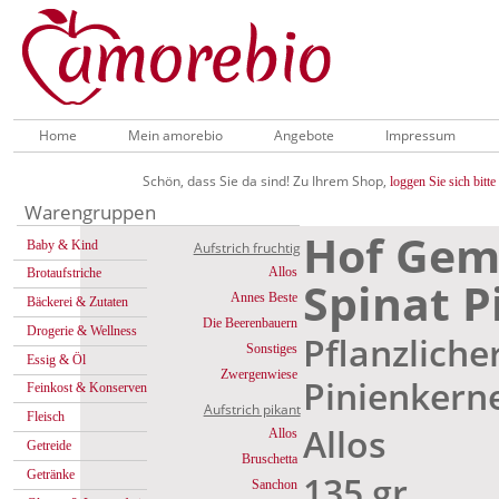
Home
Mein amorebio
Angebote
Impressum
Schön, dass Sie da sind! Zu Ihrem Shop,
loggen Sie sich bitte 
Warengruppen
Hof Gem
Baby & Kind
Aufstrich fruchtig
Allos
Brotaufstriche
Spinat P
Annes Beste
Bäckerei & Zutaten
Die Beerenbauern
Drogerie & Wellness
Pflanzliche
Sonstiges
Essig & Öl
Zwergenwiese
Pinienkern
Feinkost & Konserven
Aufstrich pikant
Fleisch
Allos
Allos
Getreide
Bruschetta
Getränke
135 gr
Sanchon