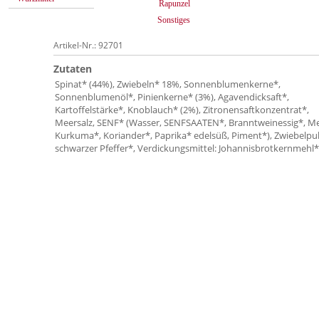
Rapunzel
Sonstiges
Artikel-Nr.: 92701
Zutaten
Spinat* (44%), Zwiebeln* 18%, Sonnenblumenkerne*,
Sonnenblumenöl*, Pinienkerne* (3%), Agavendicksaft*,
Kartoffelstärke*, Knoblauch* (2%), Zitronensaftkonzentrat*,
Meersalz, SENF* (Wasser, SENFSAATEN*, Branntweinessig*, Me
Kurkuma*, Koriander*, Paprika* edelsüß, Piment*), Zwiebelpul
schwarzer Pfeffer*, Verdickungsmittel: Johannisbrotkernmehl*